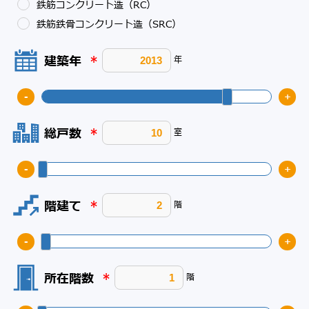
鉄筋コンクリート造（RC）
鉄筋鉄骨コンクリート造（SRC）
建築年
*
年
-
+
総戸数
*
室
-
+
階建て
*
階
-
+
所在階数
*
階