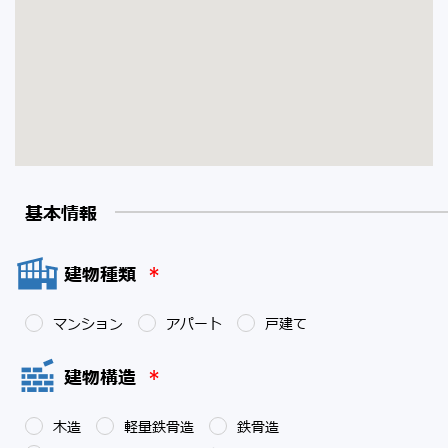
基本情報
建物種類
*
マンション
アパート
戸建て
建物構造
*
木造
軽量鉄骨造
鉄骨造